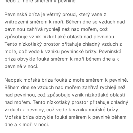
nebo z moře směrem k pevnině.
Pevninská bríza je větrný proud, který vane z
vnitrozemí směrem k moři. Během dne se vzduch nad
pevninou zahřívá rychleji než nad mořem, což
způsobuje vznik nízkotlaké oblasti nad pevninou.
Tento nízkotlaký prostor přitahuje chladný vzduch z
moře, což vede k vzniku pevninské brízy. Pevninská
bríza obvykle fouká směrem k moři během dne a k
pevnině v noci.
Naopak mořská bríza fouká z moře směrem k pevnině.
Během dne se vzduch nad mořem zahřívá rychleji než
nad pevninou, což způsobuje vznik nízkotlaké oblasti
nad mořem. Tento nízkotlaký prostor přitahuje chladný
vzduch z pevniny, což vede k vzniku mořské brízy.
Mořská bríza obvykle fouká směrem k pevnině během
dne a k moři v noci.