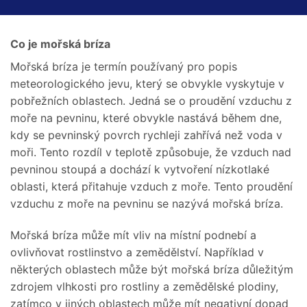
Co je mořská bríza
Mořská bríza je termín používaný pro popis
meteorologického jevu, který se obvykle vyskytuje v
pobřežních oblastech. Jedná se o proudění vzduchu z
moře na pevninu, které obvykle nastává během dne,
kdy se pevninský povrch rychleji zahřívá než voda v
moři. Tento rozdíl v teplotě způsobuje, že vzduch nad
pevninou stoupá a dochází k vytvoření nízkotlaké
oblasti, která přitahuje vzduch z moře. Tento proudění
vzduchu z moře na pevninu se nazývá mořská bríza.
Mořská bríza může mít vliv na místní podnebí a
ovlivňovat rostlinstvo a zemědělství. Například v
některých oblastech může být mořská bríza důležitým
zdrojem vlhkosti pro rostliny a zemědělské plodiny,
zatímco v jiných oblastech může mít negativní dopad