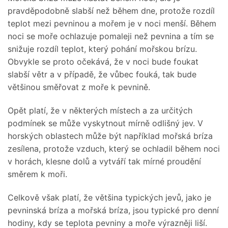
pravděpodobně slabší než během dne, protože rozdíl
teplot mezi pevninou a mořem je v noci menší. Během
noci se moře ochlazuje pomaleji než pevnina a tím se
snižuje rozdíl teplot, který pohání mořskou brízu.
Obvykle se proto očekává, že v noci bude foukat
slabší větr a v případě, že vůbec fouká, tak bude
většinou směřovat z moře k pevnině.
Opět platí, že v některých místech a za určitých
podmínek se může vyskytnout mírně odlišný jev. V
horských oblastech může být například mořská bríza
zesílena, protože vzduch, který se ochladil během noci
v horách, klesne dolů a vytváří tak mírné proudění
směrem k moři.
Celkově však platí, že většina typických jevů, jako je
pevninská bríza a mořská bríza, jsou typické pro denní
hodiny, kdy se teplota pevniny a moře výrazněji liší.