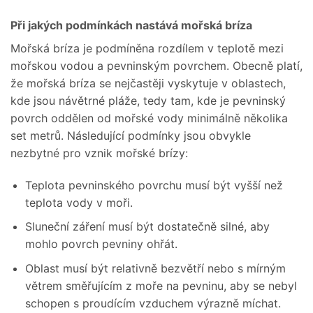
Při jakých podmínkách nastává mořská bríza
Mořská bríza je podmíněna rozdílem v teplotě mezi
mořskou vodou a pevninským povrchem. Obecně platí,
že mořská bríza se nejčastěji vyskytuje v oblastech,
kde jsou návětrné pláže, tedy tam, kde je pevninský
povrch oddělen od mořské vody minimálně několika
set metrů. Následující podmínky jsou obvykle
nezbytné pro vznik mořské brízy:
Teplota pevninského povrchu musí být vyšší než
teplota vody v moři.
Sluneční záření musí být dostatečně silné, aby
mohlo povrch pevniny ohřát.
Oblast musí být relativně bezvětří nebo s mírným
větrem směřujícím z moře na pevninu, aby se nebyl
schopen s proudícím vzduchem výrazně míchat.