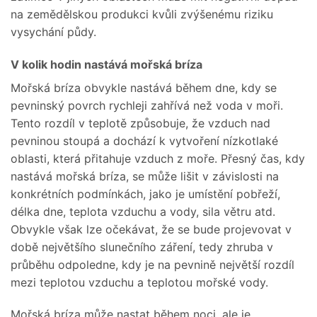
na zemědělskou produkci kvůli zvýšenému riziku
vysychání půdy.
V kolik hodin nastává mořská bríza
Mořská bríza obvykle nastává během dne, kdy se
pevninský povrch rychleji zahřívá než voda v moři.
Tento rozdíl v teplotě způsobuje, že vzduch nad
pevninou stoupá a dochází k vytvoření nízkotlaké
oblasti, která přitahuje vzduch z moře. Přesný čas, kdy
nastává mořská bríza, se může lišit v závislosti na
konkrétních podmínkách, jako je umístění pobřeží,
délka dne, teplota vzduchu a vody, sila větru atd.
Obvykle však lze očekávat, že se bude projevovat v
době největšího slunečního záření, tedy zhruba v
průběhu odpoledne, kdy je na pevnině největší rozdíl
mezi teplotou vzduchu a teplotou mořské vody.
Mořská bríza může nastat během noci, ale je