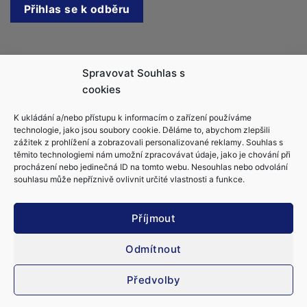
Kontakt
Spravovat Souhlas s
cookies
Jachtařka.cz, s.r.o.
K ukládání a/nebo přístupu k informacím o zařízení používáme
info@jachtarka.cz
technologie, jako jsou soubory cookie. Děláme to, abychom zlepšili
jachtarka@gmail.com
zážitek z prohlížení a zobrazovali personalizované reklamy. Souhlas s
těmito technologiemi nám umožní zpracovávat údaje, jako je chování při
+420 605 220 553
procházení nebo jedinečná ID na tomto webu. Nesouhlas nebo odvolání
souhlasu může nepříznivě ovlivnit určité vlastnosti a funkce.
Příjmout
Odmítnout
Obchodní podmínky
Ochrana osobních údajů
Zásady cookies (EU)
Kapitánské zkoušky
Vůdce malého plavidla (VMP & MPZ)
Předvolby
Vše o kapitánských průkazech
Kapitánský průkaz MDČR C (Velitel námořní jachty C)
Řízení lodě bez průkazu
Kapitánské průkazy RYA