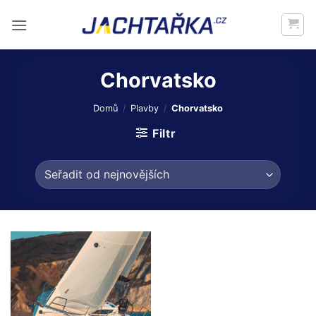
Přeskočit
na
obsah
Chorvatsko
Domů
/
Plavby
/
Chorvatsko
Filtr