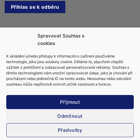
Kontakt
Spravovat Souhlas s
cookies
Jachtařka.cz, s.r.o.
K ukládání a/nebo přístupu k informacím o zařízení používáme
info@jachtarka.cz
technologie, jako jsou soubory cookie. Děláme to, abychom zlepšili
zážitek z prohlížení a zobrazovali personalizované reklamy. Souhlas s
jachtarka@gmail.com
těmito technologiemi nám umožní zpracovávat údaje, jako je chování při
+420 605 220 553
procházení nebo jedinečná ID na tomto webu. Nesouhlas nebo odvolání
souhlasu může nepříznivě ovlivnit určité vlastnosti a funkce.
Příjmout
Odmítnout
Obchodní podmínky
Ochrana osobních údajů
Zásady cookies (EU)
Kapitánské zkoušky
Vůdce malého plavidla (VMP & MPZ)
Předvolby
Vše o kapitánských průkazech
Kapitánský průkaz MDČR C (Velitel námořní jachty C)
Řízení lodě bez průkazu
Kapitánské průkazy RYA