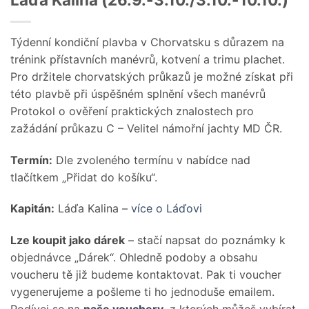
Týdenní kondiční plavba v Chorvatsku s důrazem na
trénink přístavních manévrů, kotvení a trimu plachet.
Pro držitele chorvatských průkazů je možné získat při
této plavbě při úspěšném splnění všech manévrů
Protokol o ověření praktických znalostech pro
zažádání průkazu C – Velitel námořní jachty MD ČR.
Termín:
Dle zvoleného termínu v nabídce nad
tlačítkem „Přidat do košíku“.
Kapitán:
Láďa Kalina –
více o Láďovi
Lze koupit jako dárek
– stačí napsat do poznámky k
objednávce „Dárek“. Ohledně podoby a obsahu
voucheru tě již budeme kontaktovat. Pak ti voucher
vygenerujeme a pošleme ti ho jednoduše emailem.