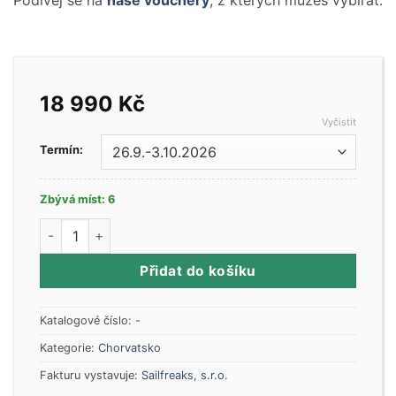
Podívej se na
naše vouchery
, z kterých můžeš vybírat.
18 990
Kč
Vyčistit
Termín:
Zbývá míst: 6
Kondiční plavba (trénink přístavních manévrů, kotvení, tri
Přidat do košíku
Katalogové číslo:
-
Kategorie:
Chorvatsko
Fakturu vystavuje:
Sailfreaks, s.r.o.