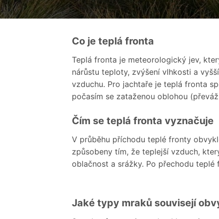
Co je teplá fronta
Teplá fronta je meteorologický jev, kte
nárůstu teploty, zvýšení vlhkosti a vyš
vzduchu. Pro jachtaře je teplá fronta s
počasím se zataženou oblohou (převáž
Čím se teplá fronta vyznačuje
V průběhu příchodu teplé fronty obvyk
způsobeny tím, že teplejší vzduch, kter
oblačnost a srážky. Po přechodu teplé f
Jaké typy mraků souvisejí obvy