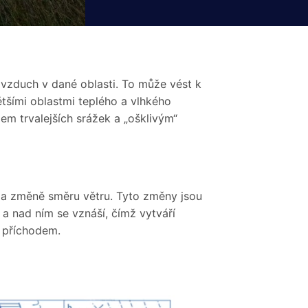
í vzduch v dané oblasti. To může vést k
ětšími oblastmi teplého a vlhkého
dem trvalejších srážek a „ošklivým“
 a změně směru větru. Tyto změny jsou
 a nad ním se vznáší, čímž vytváří
m příchodem.