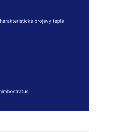
arakteristické projevy teplé
 nimbostratus.