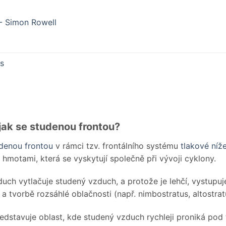
 - Simon Rowell
ns
ějak se studenou frontou?
denou frontou
v rámci tzv. frontálního systému
tlakové níž
hmotami, která se vyskytují společně při vývoji cyklony.
vzduch vytlačuje studený vzduch, a protože je lehčí, vystup
 tvorbě rozsáhlé oblačnosti (např. nimbostratus, altostratu
edstavuje oblast, kde studený vzduch rychleji proniká pod 