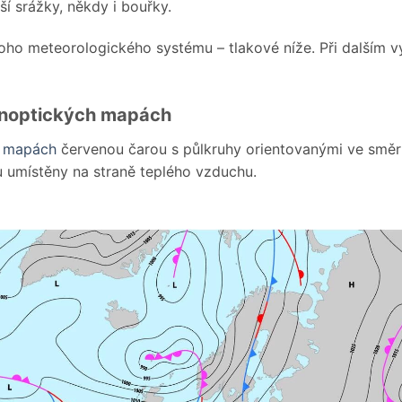
ší srážky, někdy i bouřky.
oho meteorologického systému – tlakové níže. Při dalším vý
synoptických mapách
h mapách
červenou čarou s půlkruhy orientovanými ve směru
ou umístěny na straně teplého vzduchu.