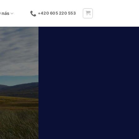
 nás
+420 605 220 553