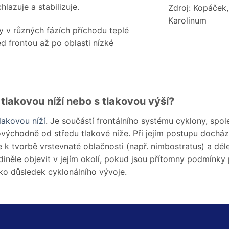
lazuje a stabilizuje.
Zdroj: Kopáček,
Karolinum
v různých fázích příchodu teplé
ed frontou až po oblasti nízké
 tlakovou níží nebo s tlakovou výší?
lakovou níží
. Je součástí frontálního systému cyklony, spol
východně od středu tlakové níže. Při jejím postupu dochá
k tvorbě vrstevnaté oblačnosti (např. nimbostratus) a dél
diněle objevit v jejím okolí, pokud jsou přítomny podmínky 
ako důsledek cyklonálního vývoje.