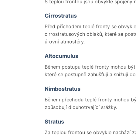
S teplou frontou jsou obvykle spojeny n
Cirrostratus
Před příchodem teplé fronty se obvykle
cirrostratusových oblaků, které se postu
úrovní atmosféry.
Altocumulus
Během postupu teplé fronty mohou být 
které se postupně zahušťují a snižují do
Nimbostratus
Během přechodu teplé fronty mohou být
způsobují dlouhotrvající srážky.
Stratus
Za teplou frontou se obvykle nachází zá