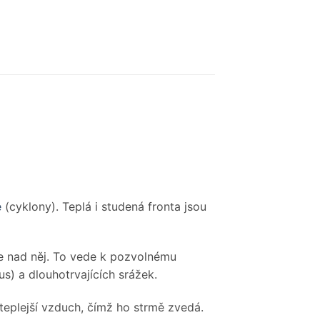
e
(cyklony). Teplá i studená fronta jsou
uje nad něj. To vede k pozvolnému
s) a dlouhotrvajících srážek.
teplejší vzduch, čímž ho strmě zvedá.