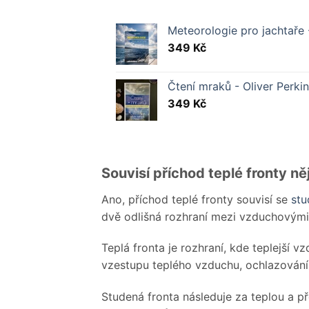
Meteorologie pro jachtaře
349
Kč
Čtení mraků - Oliver Perki
349
Kč
Souvisí příchod teplé fronty n
Ano, příchod teplé fronty souvisí se
stu
dvě odlišná rozhraní mezi vzduchovými 
Teplá fronta je rozhraní, kde teplejší 
vzestupu teplého vzduchu, ochlazování a
Studená fronta následuje za teplou a př