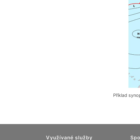
Příklad syno
Využívané služby
Spo