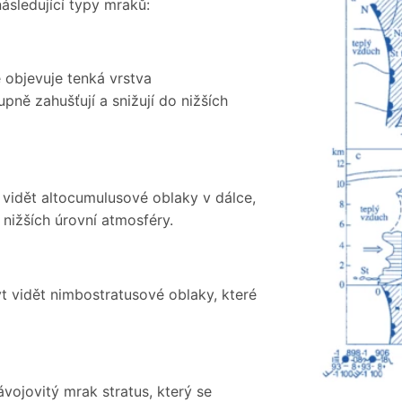
ásledující typy mraků:
 objevuje tenká vrstva
pně zahušťují a snižují do nižších
vidět altocumulusové oblaky v dálce,
 nižších úrovní atmosféry.
 vidět nimbostratusové oblaky, které
vojovitý mrak stratus, který se