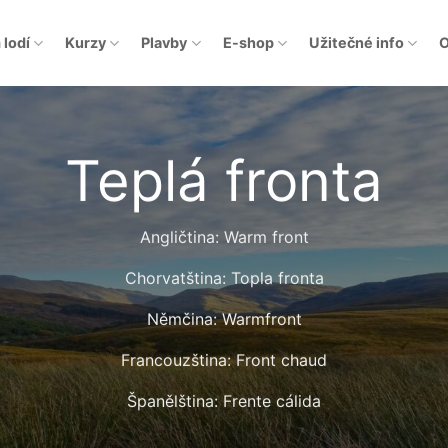
 lodí
Kurzy
Plavby
E-shop
Užitečné info
O
Teplá fronta
Angličtina: Warm front
Chorvatština: Topla fronta
Němčina: Warmfront
Francouzština: Front chaud
Španělština: Frente cálida