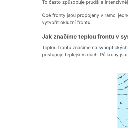
To často způsobuje prudší a intenzivněj
Obě fronty jsou propojeny v rámci jedn
vytvořit okluzní frontu.
Jak značíme teplou frontu v 
Teplou frontu značíme na
synoptickýc
postupuje teplejší vzduch. Půlkruhy js