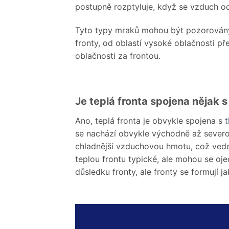
postupně rozptyluje, když se vzduch och
Tyto typy mraků mohou být pozorovány 
fronty, od oblastí vysoké oblačnosti př
oblačnosti za frontou.
Je teplá fronta spojena nějak s
Ano, teplá fronta je obvykle spojena s
t
se nachází obvykle východně až severo
chladnější vzduchovou hmotu, což vede 
teplou frontu typické, ale mohou se oje
důsledku fronty, ale fronty se formují j