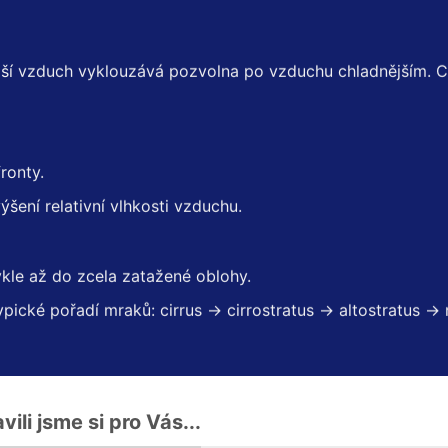
ejší vzduch vyklouzává pozvolna po vzduchu chladnějším. Ch
ronty.
ýšení relativní vlhkosti vzduchu.
kle až do zcela zatažené oblohy.
ypické pořadí mraků: cirrus -> cirrostratus -> altostratus ->
ili jsme si pro Vás...