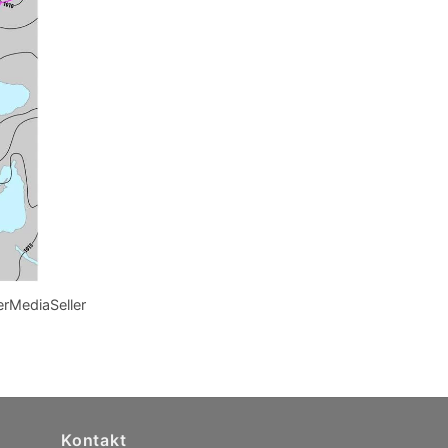
erMediaSeller
Kontakt