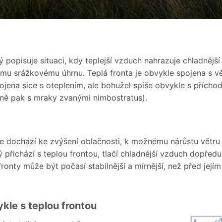
rý popisuje situaci, kdy teplejší vzduch nahrazuje chladnějš
šímu srážkovému úhrnu. Teplá fronta je obvykle spojena s v
pojena sice s oteplením, ale bohužel spíše obvykle s přícho
ně pak s mraky zvanými nimbostratus).
le dochází ke zvýšení oblačnosti, k možnému nárůstu větru
ý přichází s teplou frontou, tlačí chladnější vzduch dopředu
ronty může být počasí stabilnější a mírnější, než před její
kle s teplou frontou