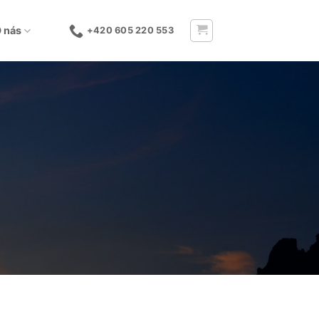
 nás
+420 605 220 553