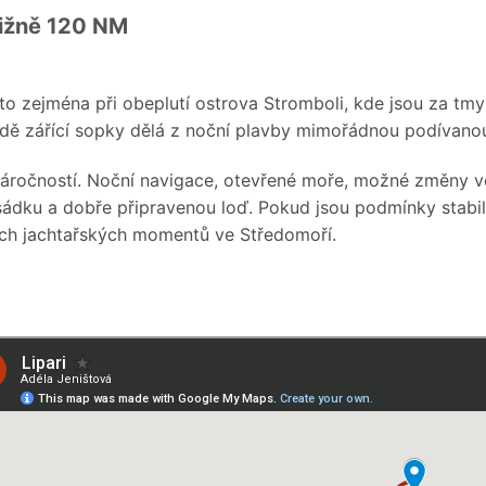
ližně 120 NM
 to zejména při obeplutí ostrova Stromboli, kde jsou za tmy
udě zářící sopky dělá z noční plavby mimořádnou podívano
 náročností. Noční navigace, otevřené moře, možné změny v
ádku a dobře připravenou loď. Pokud jsou podmínky stabil
ších jachtařských momentů ve Středomoří.