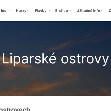
 lodí
Kurzy
Plavby
E-shop
Užitečné info
O
Liparské ostrovy
 ostrovech