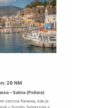
en: 28 NM
rea – Salina (Pollara)
m ostrova Panarea, kde je
tvě u Scoglio Spinazzola a