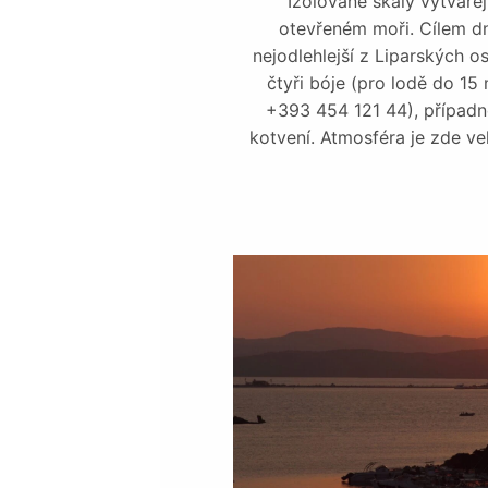
Izolované skály vytvářejí
otevřeném moři. Cílem dne
nejodlehlejší z Liparských os
čtyři bóje (pro lodě do 15 
+393 454 121 44), případ
kotvení. Atmosféra je zde vel