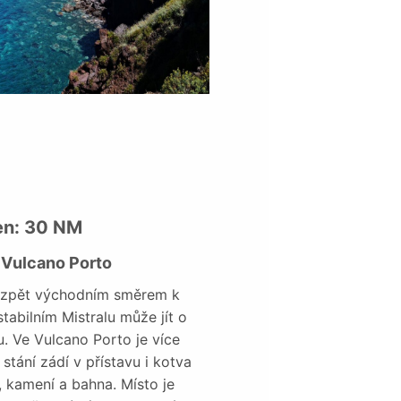
en: 30 NM
– Vulcano Porto
k zpět východním směrem k
stabilním Mistralu může jít o
u. Ve Vulcano Porto je více
 stání zádí v přístavu i kotva
, kamení a bahna. Místo je