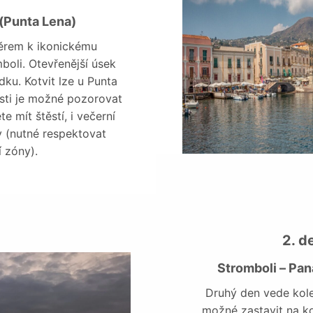
 (Punta Lena)
měrem k ikonickému
boli. Otevřenější úsek
dku. Kotvit lze u Punta
asti je možné pozorovat
 mít štěstí, i večerní
 (nutné respektovat
 zóny).
2. d
Stromboli – Pana
Druhý den vede kole
možné zastavit na ko