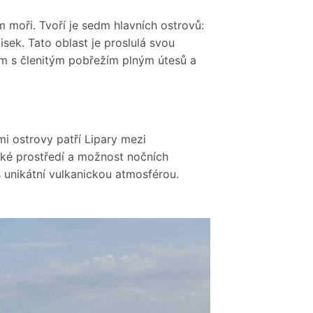
m moři. Tvoří je sedm hlavních ostrovů:
lisek. Tato oblast je proslulá svou
m s členitým pobřežím plným útesů a
mi ostrovy patří Lipary mezi
cké prostředí a možnost nočních
 unikátní vulkanickou atmosférou.