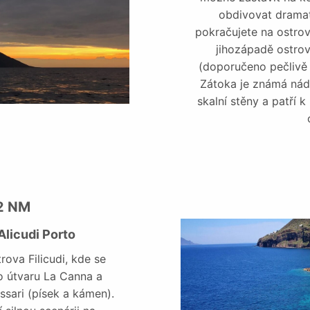
obdivovat dramat
pokračujete na ostrov
jihozápadě ostrov
(doporučeno pečlivě 
Zátoka je známá nád
skalní stěny a patří 
22 NM
 Alicudi Porto
ova Filicudi, kde se
o útvaru La Canna a
ssari (písek a kámen).