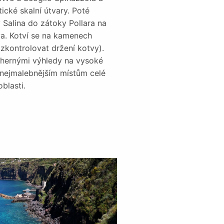
ické skalní útvary. Poté
 Salina do zátoky Pollara na
a. Kotví se na kamenech
zkontrolovat držení kotvy).
hernými výhledy na vysoké
k nejmalebnějším místům celé
oblasti.