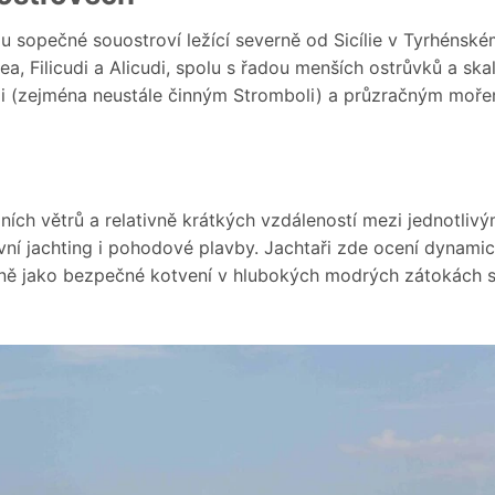
sou sopečné souostroví ležící severně od Sicílie v Tyrhénské
rea, Filicudi a Alicudi, spolu s řadou menších ostrůvků a ska
mi (zejména neustále činným Stromboli) a průzračným moře
ích větrů a relativně krátkých vzdáleností mezi jednotlivý
vní jachting i pohodové plavby. Jachtaři zde ocení dynami
jně jako bezpečné kotvení v hlubokých modrých zátokách s