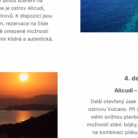
 silnou scenérii na
 je ostrov Alicudi,
trovů. K dispozici jsou
m, rezervace na čísle
ně omezené možnosti
mi klidná a autentická.
4. d
Alicudi 
Delší otevřený úse
ostrovu Vulcano. Při 
velmi svižnou plavb
možností stání: bójky,
na kombinaci písku