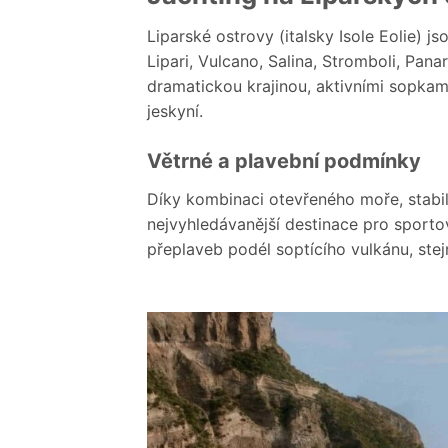
Liparské ostrovy (italsky Isole Eolie) j
Lipari, Vulcano, Salina, Stromboli, Pana
dramatickou krajinou, aktivními sopka
jeskyní.
Větrné a plavební podmínky
Díky kombinaci otevřeného moře, stabiln
nejvyhledávanější destinace pro sporto
přeplaveb podél soptícího vulkánu, ste