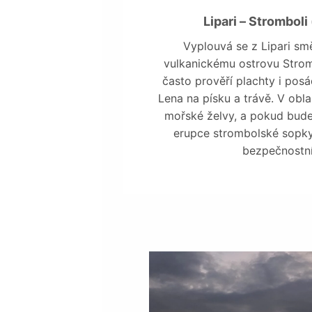
Lipari – Stromboli
Vyplouvá se z Lipari s
vulkanickému ostrovu Strom
často prověří plachty i posá
Lena na písku a trávě. V obl
mořské želvy, a pokud budete
erupce strombolské sopky
bezpečnostní