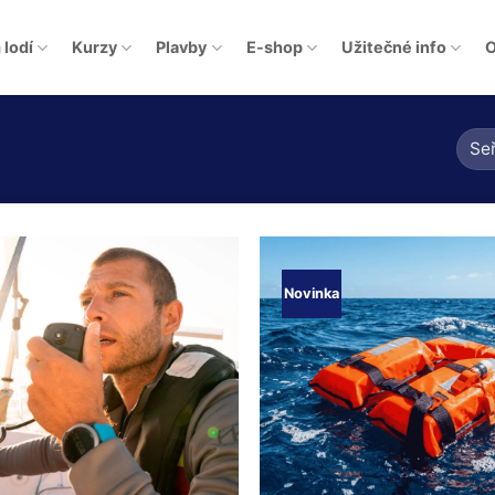
 lodí
Kurzy
Plavby
E-shop
Užitečné info
O
Novinka