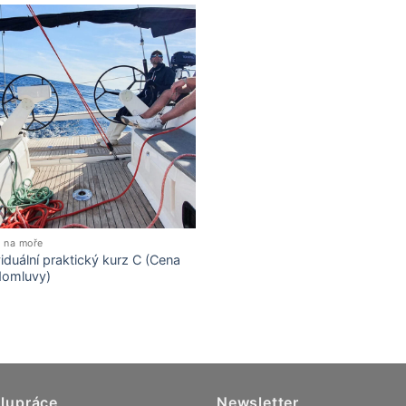
 na moře
viduální praktický kurz C (Cena
domluvy)
lupráce
Newsletter