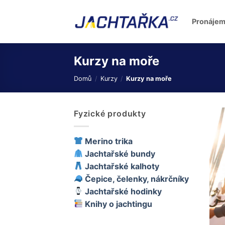
Přeskočit
na
Pronájem
obsah
Kurzy na moře
Domů
/
Kurzy
/
Kurzy na moře
Fyzické produkty
Merino trika
Jachtařské bundy
Jachtařské kalhoty
Čepice, čelenky, nákrčníky
Jachtařské hodinky
Knihy o jachtingu