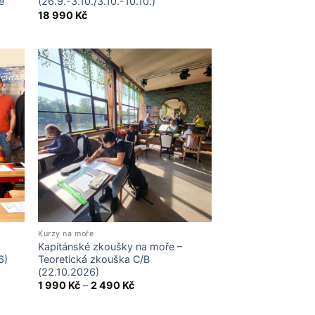
e
(26.9.-3.10./3.10.-10.10.)
18 990
Kč
Kurzy na moře
Kapitánské zkoušky na moře –
6)
Teoretická zkouška C/B
(22.10.2026)
Price
1 990
Kč
–
2 490
Kč
range:
1
990 Kč