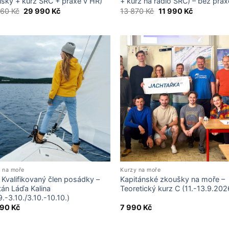
šky + kurz SRC + praxe v HR)
+ kurz na rádio SRC) – bez prax
Original
Current
Original
Current
860
Kč
29 990
Kč
13 870
Kč
11 990
Kč
price
price
price
price
was:
is:
was:
is:
32
29
13
11
860 Kč.
990 Kč.
870 Kč.
990 Kč.
 na moře
Kurzy na moře
 Kvalifikovaný člen posádky –
Kapitánské zkoušky na moře –
tán Láďa Kalina
Teoretický kurz C (11.-13.9.202
9.-3.10./3.10.-10.10.)
990
Kč
7 990
Kč