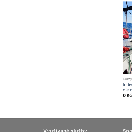
Kurzy
Indi
dle 
0
Kč
Využívané služby
Spo