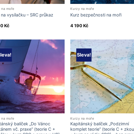
 na moře
Kurzy na moře
 na vysílačku – SRC průkaz
Kurz bezpečnosti na moři
90
Kč
4 190
Kč
leva!
Sleva!
 na moře
Kurzy na moře
tánský balíček „Do Vánoc
Kapitánský balíček „Podzimní
tánem vč. praxe“ (teorie C +
komplet teorie“ (teorie C + zko