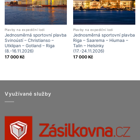
Plavby na expediční lodi
Plavby na expediční lodi
Jednosměrná sportovní plavba
Jednosměrná sportovní plavba
Svinoústí – Christianso –
Riga – Saarema – Hiumaa –
Utklipan – Gotland – Riga
Talin – Helsinky
(8.-16.11.2026)
(17.-24.11.2026)
17 000
Kč
17 000
Kč
Využívané služby