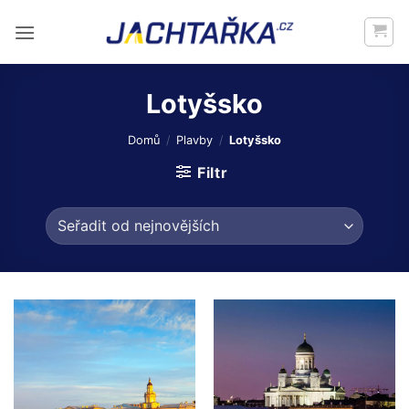
Přeskočit
na
obsah
Lotyšsko
Domů
/
Plavby
/
Lotyšsko
Filtr