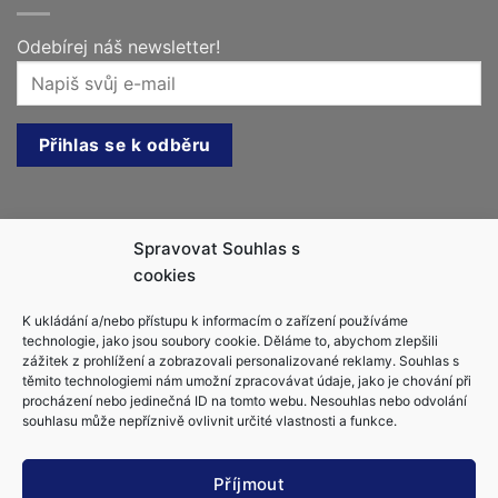
Odebírej náš newsletter!
Kontakt
Spravovat Souhlas s
cookies
Jachtařka.cz, s.r.o.
K ukládání a/nebo přístupu k informacím o zařízení používáme
info@jachtarka.cz
technologie, jako jsou soubory cookie. Děláme to, abychom zlepšili
jachtarka@gmail.com
zážitek z prohlížení a zobrazovali personalizované reklamy. Souhlas s
těmito technologiemi nám umožní zpracovávat údaje, jako je chování při
+420 605 220 553
procházení nebo jedinečná ID na tomto webu. Nesouhlas nebo odvolání
souhlasu může nepříznivě ovlivnit určité vlastnosti a funkce.
Příjmout