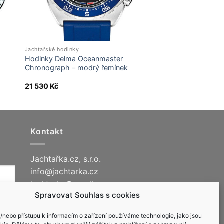
Jachtařské hodinky
Hodinky Delma Oceanmaster
Chronograph – modrý řemínek
21 530
Kč
Kontakt
Jachtařka.cz, s.r.o.
info@jachtarka.cz
jachtarka@gmail.com
Spravovat Souhlas s cookies
+420 605 220 553
a/nebo přístupu k informacím o zařízení používáme technologie, jako jsou