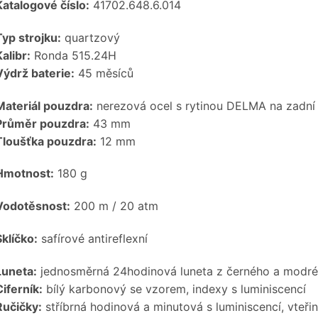
Katalogové číslo:
41702.648.6.014
Typ strojku:
quartzový
alibr:
Ronda 515.24H
Výdrž baterie:
45 měsíců
Materiál pouzdra:
nerezová ocel s rytinou DELMA na zadní 
Průměr pouzdra:
43 mm
Tloušťka pouzdra:
12 mm
Hmotnost:
180 g
Vodotěsnost:
200 m / 20 atm
klíčko:
safírové antireflexní
Luneta:
jednosměrná 24hodinová luneta z černého a modré
iferník:
bílý karbonový se vzorem, indexy s luminiscencí
Ručičky:
stříbrná hodinová a minutová s luminiscencí, vteři