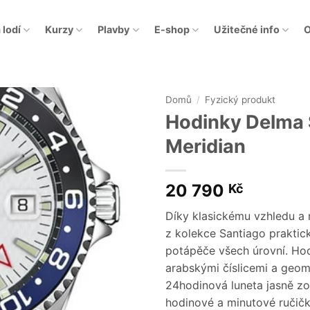
 lodí
Kurzy
Plavby
E-shop
Užitečné info
O
Domů
/
Fyzický produkt
Hodinky Delma
Meridian
20 790
Kč
Díky klasickému vzhledu a
z kolekce Santiago prakti
potápěče všech úrovní. Ho
arabskými číslicemi a geo
24hodinová luneta jasně zo
hodinové a minutové ručičk