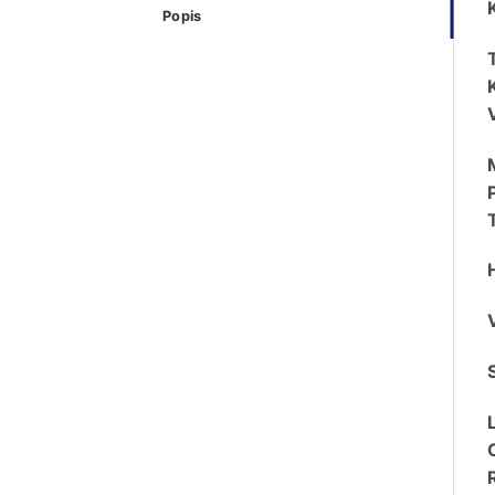
Popis
K
S
C