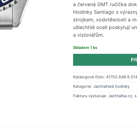
a červená GMT ručička dok
Hodinky Santiago s výraz
strojkem, vodotěsností a 
ušlechtilé oceli poskytují 
a vizionářům.
Skladem 1 ks
Př
Katalogové číslo:
41702.648.6.01
Kategorie:
Jachtařské hodinky
Fakturu vystavuje:
Jachtařka.cz, s.