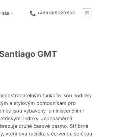
 nás
+420 605 220 553
 Santiago GMT
 nepostradatelným funkcím jsou hodinky
ckým a stylovým pomocníkem pro
dinky jsou vybaveny luminiscenčními
metrickými indexy. Jednosměrná
brazuje druhé časové pásmo. Stříbrné
y, vteřinová ručička s červenou špičkou