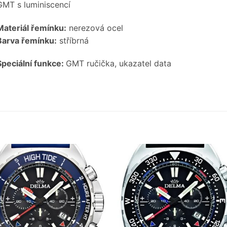
GMT s luminiscencí
Materiál řemínku:
nerezová ocel
Barva řemínku:
stříbrná
Speciální funkce:
GMT ručička, ukazatel data