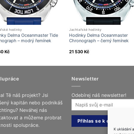
ařské hodinky
Jachtařské hodinky
nky Delma Oceanmaster Tide
Hodinky Delma Oceanmaster
nograph – modrý řemínek
Chronograph – černý řemínek
30
Kč
21 530
Kč
lupráce
Newsletter
al Tě náš projekt? Jsi
Odebírej náš newsletter!
šený kapitán nebo podnikáš
achtingu? Neváhej nás
taktovat a můžeme probrat
nosti spolupráce.
K ukládání 