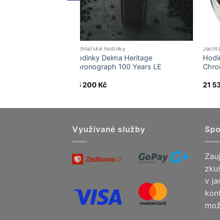
Jachtařské hodinky
Jacht
antiago GMT
Hodinky Delma Heritage
Hodi
Chronograph 100 Years LE
Chro
75 200
Kč
21 5
Využívané služby
Spo
Zauj
zku
v j
kon
mož