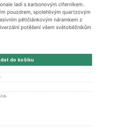
onale ladí s karbonovým ciferníkem.
ným pouzdrem, spolehlivým quartzovým
masivním pětičlánkovým náramkem z
univerzální potěšení všem světoběžníkům
idat do košíku
4
r.o.