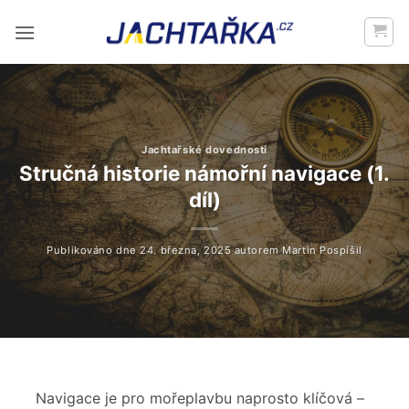
Přeskočit
na
obsah
Jachtařské dovednosti
Stručná historie námořní navigace (1.
díl)
Publikováno dne
24. března, 2025
autorem
Martin Pospíšil
Navigace je pro mořeplavbu naprosto klíčová –