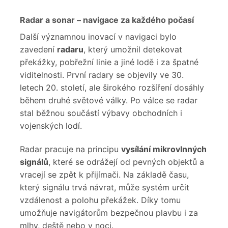
Radar a sonar – navigace za každého počasí
Další významnou inovací v navigaci bylo
zavedení
radaru
, který umožnil detekovat
překážky, pobřežní linie a jiné lodě i za špatné
viditelnosti. První radary se objevily ve 30.
letech 20. století, ale širokého rozšíření dosáhly
během druhé světové války. Po válce se radar
stal běžnou součástí výbavy obchodních i
vojenských lodí.
Radar pracuje na principu
vysílání mikrovlnných
signálů
, které se odrážejí od pevných objektů a
vracejí se zpět k přijímači. Na základě času,
který signálu trvá návrat, může systém určit
vzdálenost a polohu překážek. Díky tomu
umožňuje navigátorům bezpečnou plavbu i za
mlhy, deště nebo v noci.