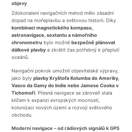
objevy
Zdokonalení navigačních metod mělo zásadní
dopad na mořeplavbu a světovou historii. Díky
kombinaci magnetického kompasu,
astro
navigace, sextantu a
námořního
chronometru
bylo možné
bezpečně plánovat
dálkové plavby
a zkrátit čas potřebný k přeplutí
oceánů.
Navigační pokrok umožnil objevitelské výpravy,
jako byly
plavby Kryštofa Kolumba do Ameriky,
Vasco da Gamy do Indie nebo Jamese Cooka v
Tichomoří
. Přesná navigace se zároveň stala
klíčem k expanzi evropských mocností,
kolonizaci nových území a rozvoji světového
obchodu.
Moderní navigace – od rádiových signálů k GPS