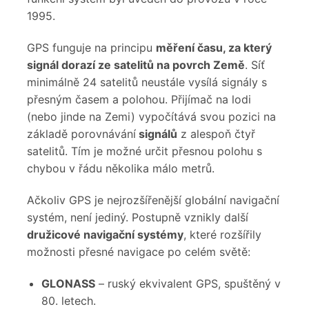
1995.
GPS funguje na principu
měření času,
za který
signál doraz
í
ze satelitů na povrch Země
. Síť
minimálně 24 satelitů neustále vysílá signály s
přesným časem a polohou. Přijímač na lodi
(nebo jinde na Zemi) vypočítává svou pozici na
základě porovnávání
signálů
z alespoň čtyř
satelitů. Tím je možné určit přesnou polohu s
chybou v řádu několika málo metrů.
Ačkoliv GPS je nejrozšířenější globální navigační
systém, není jediný. Postupně vznikly další
družicové navigační systémy
, které rozšířily
možnosti přesné navigace po celém světě:
GLONASS
– ruský ekvivalent GPS, spuštěný v
80. letech.