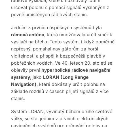
rádiové vysílače, které umožňovaly lodím
určovat polohu s pomocí signálů vysílaných z
pevně umístěných rádiových stanic.
Jedním z prvních úspěšných systémů byla
rámová anténa
, která umožňovala určit směr k
vysílači na břehu. Tento systém, i když poměrně
nepřesný, pomáhal navigátorům za horší
viditelnosti a přispěl k bezpečnější plavbě v
pobřežních vodách. Ve 40. letech 20. století se
objevily první
hyperbolické rádiové navigační
systémy
, jako
LORAN (Lo
ng Range
Navigation)
, které dokázaly určit polohu na
základě rozdílů v časech přijetí signálů z více
stanic.
Systém LORAN, vyvinutý během druhé světové
války, se stal jedním z prvních elektronických
navigačních systémů pro určování polohy na