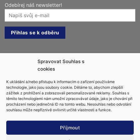
Odebírej náš newsletter!
Kontakt
Spravovat Souhlas s
cookies
Jachtařka.cz, s.r.o.
K ukládání a/nebo přístupu k informacím o zařízení používáme
info@jachtarka.cz
technologie, jako jsou soubory cookie. Děláme to, abychom zlepšili
zážitek z prohlížení a zobrazovali personalizované reklamy. Souhlas s
jachtarka@gmail.com
těmito technologiemi nám umožní zpracovávat údaje, jako je chování při
+420 605 220 553
procházení nebo jedinečná ID na tomto webu. Nesouhlas nebo odvolání
souhlasu může nepříznivě ovlivnit určité vlastnosti a funkce.
Příjmout