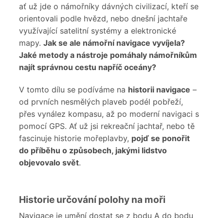
ať už jde o námořníky dávných civilizací, kteří se
orientovali podle hvězd, nebo dnešní jachtaře
využívající satelitní systémy a elektronické
mapy.
Jak se ale námořní navigace vyvíjela?
Jaké metody a nástroje pomáhaly námořníkům
najít správnou cestu napříč oceány?
V tomto dílu se podíváme na
historii navigace
–
od prvních nesmělých plaveb podél pobřeží,
přes vynález kompasu, až po moderní navigaci s
pomocí GPS. Ať už jsi rekreační jachtař, nebo tě
fascinuje historie mořeplavby,
pojď se ponořit
do příběhu
o způsobech
, jakým
i
lidstvo
objevovalo svět
.
Historie určování polohy na moři
Navigace je umění dostat se z bodu A do bodu