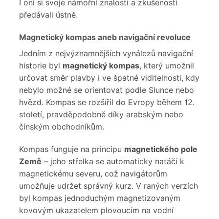
I oni si svoje námořní znalosti a zkušenosti
předávali ústně.
Magnetický kompas aneb navigační revoluce
Jedním z nejvýznamnějších vynálezů navigační
historie byl
magnetický kompas
, který umožnil
určovat směr plavby i ve špatné viditelnosti, kdy
nebylo možné se orientovat podle Slunce nebo
hvězd. Kompas se rozšířil do Evropy během 12.
století, pravděpodobně díky arabským nebo
čínským obchodníkům.
Kompas funguje na principu
magnetického pole
Země
– jeho střelka se automaticky natáčí k
magnetickému severu, což navigátorům
umožňuje udržet správný kurz. V raných verzích
byl kompas jednoduchým magnetizovaným
kovovým ukazatelem plovoucím na vodní