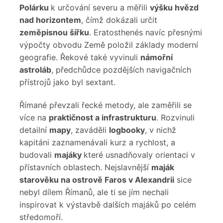
Polárku
k určování severu a měřili
výšku hvězd
nad horizontem
, čímž dokázali určit
zeměpisnou šířku
. Eratosthenés navíc přesnými
výpočty obvodu Země položil základy moderní
geografie. Řekové také vyvinuli
námořní
a
stroláb
, předchůdce pozdějších navigačních
přístrojů jako byl sextant.
Římané převzali řecké metody, ale zaměřili se
více na
praktičnost a infrastrukturu
. Rozvinuli
detailní
mapy
, zaváděli
logbooky
, v nichž
kapitáni zaznamenávali kurz a rychlost, a
budovali
majáky
které usnadňovaly orientaci v
přístavních oblastech. Nejslavnější
maják
starověku
na ostrově Faros
v Alexandrii
sice
nebyl dílem Římanů, ale ti se jím nechali
inspirovat k výstavbě dalších majáků po celém
středomoří.