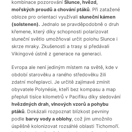
kombinace pozorování
Slunce, hvězd,
mořských proudů a chování ptáků
. Při zatažené
obloze pro orientaci využívali
sluneční kámen
(solstenen).
Jednalo se pravděpodobně o druh
křemene, který díky schopnosti polarizovat
sluneční světlo umožňoval určit polohu Slunce i
skrze mraky. Zkušenosti a trasy si předávali
Vikingové ústně z generace na generaci.
Evropa ale není jediným místem na světě, kde v
období starověku a raného středověku žili
zdatní mořeplavci. Je určitě zajímavé zmínit
obyvatele Polynésie, kteří bez kompasu a map
přepluli tisíce kilometrů v Pacifiku díky sledování
hvězdných drah, vlnových vzorů a pohybu
ptáků
. Dokázali rozpoznat blízkost pevniny
podle
barvy vody a oblohy
, což jim umožnilo
úspěšně kolonizovat rozsáhlé oblasti Tichomoří.