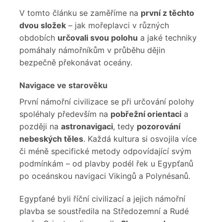
V tomto článku se zaměříme na
první z těchto
dvou složek
– jak mořeplavci v různých
obdobích
určovali svou polohu
a jaké techniky
pomáhaly námořníkům v průběhu dějin
bezpečně překonávat oceány.
Navigace ve starověku
První námořní civilizace se při určování polohy
spoléhaly především na
pobřežní orientaci
a
později na
astronavigaci
, tedy
pozorování
nebeských těles
. Každá kultura si osvojila více
či méně specifické metody odpovídající svým
podmínkám – od plavby podél řek u Egypťanů
po oceánskou navigaci Vikingů a Polynésanů.
Egypťané byli říční civilizací a jejich námořní
plavba se soustředila na Středozemní a Rudé