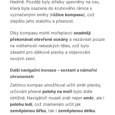
hladině. Později byly střelky upevněny na osu,
která byla osazena do kruhového rámce s
vyznačenými směry (
růžice kompasu
), což
zlepšilo jeho stabilitu a přesnost.
Díky kompasu mohli mořeplavci
snadněji
překonávat otevřené oceány
a nezáviset pouze
na viditelnosti nebeských těles, což bylo
zásadní pro dálkové plavby a objevování
nových zemí.
Další navigační inovace – sextant a námořní
chronometr
Zatímco kompas umožňoval určit směr plavby,
určování přesné
polohy na moři
bylo stále
obtížné. Navigátoři museli znát nejen
směr
, ale i
polohu lodi
, což znamenalo určit jak
zeměpisnou šířku
, tak i
zeměpisnou délku
.