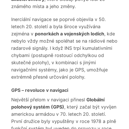
známého místa a jeho změny.
Inerciální navigace se poprvé objevila v 50.
letech 20. století a byla široce využívána
zejména v
ponorkách a vojenských lodích
, kde
nebylo vždy možné spoléhat se na rádiové nebo
radarové signály. I když INS trpí kumulativními
chybami (postupně rostoucí odchylkou od
skutečné polohy), v kombinaci s jinými
navigačními systémy, jako je GPS, umožňuje
extrémně přesné určování polohy.
GPS – revoluce v navigaci
Největší přelom v navigaci přinesl
Globální
polohový systém (GPS)
, který začal být vyvíjen
americkou armádou v 70. letech 20. století.
První družice byly vypuštěny v roce 1978 a plně
funkční systém byl uveden do provozu v roce