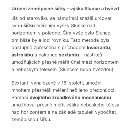
Určení zeměpisné šířky – výška Slunce a hvězd
Již od starověku se námořníci snažili určovat
svou
šířku
měřením výšky Slunce nad
horizontem v poledne. Čím výše bylo Slunce,
tím blíže byla loď rovníku. Tato metoda byla
postupně zpřesněna s příchodem
kvadrantu
,
astrolábu
a nakonec
sextantu
– nástrojů
umožňujících přesně měřit úhel mezi horizontem
a nebeským tělesem (Sluncem nebo hvězdou).
Sextant, vynalezený v 18. století, umožnil
mnohem přesnější měření než jeho předchůdci.
Pomocí
dvojitého zrcadlového mechanismu
umožňoval přesně měřit výšku nebeského tělesa
nad horizontem a na základě tabulek vypočítat
zeměpisnou šířku.