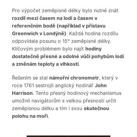
Pro výpočet zeměpisné délky bylo nutné znát
rozdíl mezi časem na lodi a časem v
referenčním bodě (například v přístavu
Greenwich
v Londýně
)
. Každá hodina rozdílu
odpovídala posunu o 15° zeměpisné délky.
Klíčovým problémem bylo najít
hodiny
dostatečně přesné a odolné vůči pohybům lodi
a změnám teploty
a vlhkosti
.
Řešením se stal
námořní chronometr
, který v
roce 1761 sestrojil anglický hodinář
John
Harrison
. Tento přesný hodinový mechanismus
umožnil navigátorům s velkou přesností určit
zeměpisnou délku a tím i svou
skutečnou
polohu na moři
.