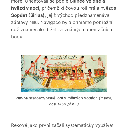
moře. Orientovali se podle
Slunce ve dne a
hvězd v noci
, přičemž klíčovou roli hrála hvězda
Sopdet (Sirius)
, jejíž východ předznamenával
záplavy Nilu. Navigace byla primárně pobřežní,
což znamenalo držet se známých orientačních
bodů.
Plavba staroegyptské lodi v mělkých vodách
(malba,
cca 1450 př.n.l.)
Řekové jako první začali systematicky využívat