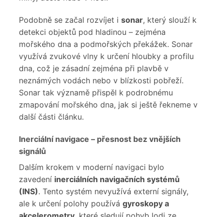
Podobně se začal rozvíjet i
sonar
, který slouží k
detekci objektů pod hladinou – zejména
mořského dna a podmořských překážek. Sonar
využívá zvukové vlny k určení hloubky a profilu
dna, což je zásadní zejména při plavbě v
neznámých vodách nebo v blízkosti pobřeží.
Sonar tak významě přispěl k podrobnému
zmapování mořského dna, jak si ještě řekneme v
další části článku.
Inerciální navigace – přesnost bez vnějších
signálů
Dalším krokem v moderní navigaci bylo
zavedení
inerciálních navigačních systémů
(INS)
. Tento systém nevyužívá externí signály,
ale k určení polohy používá
gyroskopy a
akcelerometry
, které sledují pohyb lodi ze