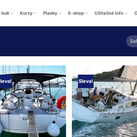
 lodí
Kurzy
Plavby
E-shop
Užitečné info
O
leva!
Sleva!