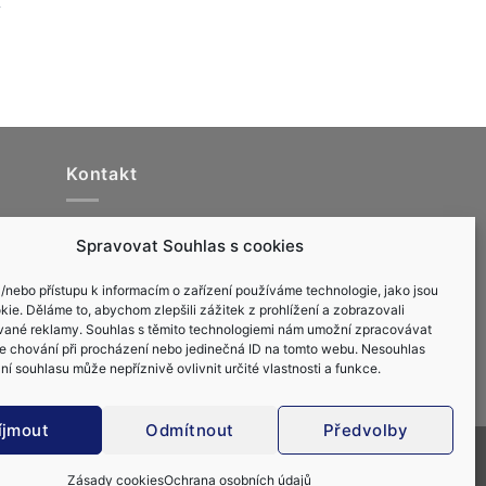
k
Kontakt
Jachtařka.cz, s.r.o.
Spravovat Souhlas s cookies
info@jachtarka.cz
jachtarka@gmail.com
a/nebo přístupu k informacím o zařízení používáme technologie, jako jsou
ie. Děláme to, abychom zlepšili zážitek z prohlížení a zobrazovali
+420 605 220 553
vané reklamy. Souhlas s těmito technologiemi nám umožní zpracovávat
 je chování při procházení nebo jedinečná ID na tomto webu. Nesouhlas
í souhlasu může nepříznivě ovlivnit určité vlastnosti a funkce.
íjmout
Odmítnout
Předvolby
 (VMP & MPZ)
Vše o kapitánských průkazech
ánské průkazy RYA
Zásady cookies
Ochrana osobních údajů