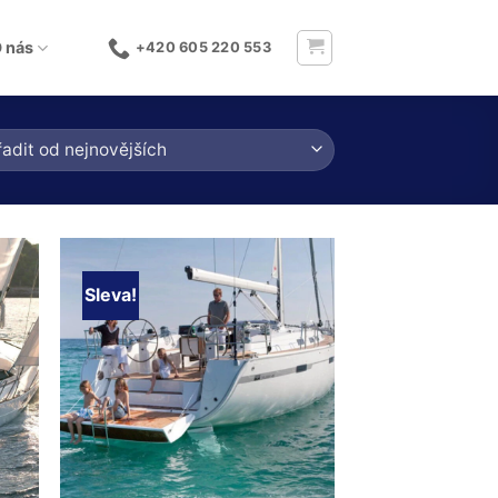
 nás
+420 605 220 553
Sleva!