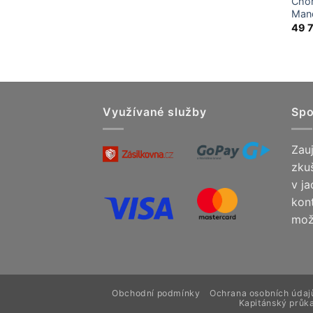
Cho
Mand
49 
Využívané služby
Spo
Zauj
zku
v j
kon
mož
Obchodní podmínky
Ochrana osobních údaj
Kapitánský průka