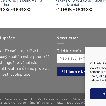
rvatsko
| Šibenik Marina
kajuty | Chorvatsko
| Šibeni
alina
Marina Mandalina
Price
Price
790
Kč
–
99 490
Kč
41 290
Kč
–
89 390
Kč
range:
range:
49
41
790 Kč
290 Kč
through
through
99
89
490 Kč
390 Kč
lupráce
Newsletter
al Tě náš projekt? Jsi
Odebírej náš newsletter!
šený kapitán nebo podnikáš
achtingu? Neváhej nás
K ukládání 
soubory cook
taktovat a můžeme probrat
personalizo
nosti spolupráce.
údaje, jako
nebo odvolán
Př
ů
Zásady cookies (EU)
Kapitánské zkoušky
Vůdce malého plavidla
z MDČR C (Velitel námořní jachty C)
Řízení lodě bez průkazu
Kapit