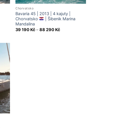
Chorvatsko
Bavaria 45 | 2013 | 4 kajuty |
Chorvatsko
| Šibenik Marina
Mandalina
Price
39 190
Kč
–
88 290
Kč
range:
39
190 Kč
through
88
290 Kč