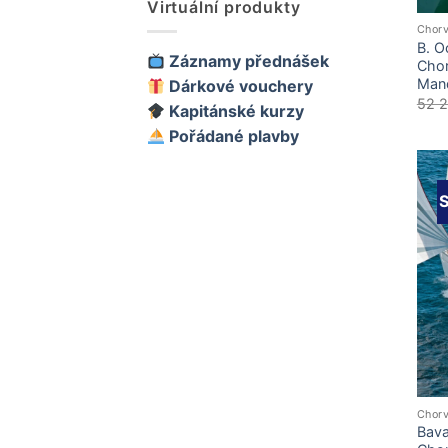
Virtuální produkty
Chor
B. O
Záznamy přednášek
Cho
Mand
Dárkové vouchery
52 
Kapitánské kurzy
Pořádané plavby
S
Chor
Bava