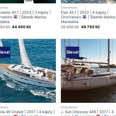
vatsko
Chorvatsko
ceanis 40.1 | 2023 | 3 kajuty |
Elan 45.1 | 2022 | 4 kajuty |
rvatsko
| Šibenik Marina
Chorvatsko
| Šibenik Marina
alina
Mandalina
Original
Current
Original
Current
290
Kč
44 490
Kč
58 590
Kč
49 790
Kč
price
price
price
price
was:
is:
was:
is:
52
44
58
49
290 Kč.
490 Kč.
590 Kč.
790 Kč.
leva!
Sleva!
vatsko
Chorvatsko
ria 46 Cruiser | 2017 | 4 kajuty |
J. Sun Odyssey 449 | 2017 | 4