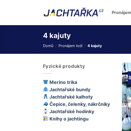
Přeskočit
na
Pronájem
obsah
4 kajuty
Domů
/
Pronájem lodí
/
4 kajuty
Fyzické produkty
S
Merino trika
Jachtařské bundy
Jachtařské kalhoty
Čepice, čelenky, nákrčníky
Jachtařské hodinky
Knihy o jachtingu