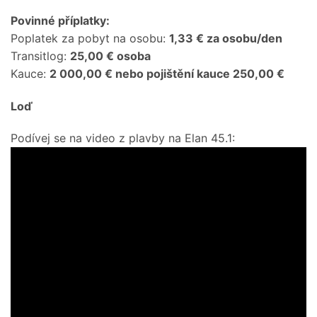
Povinné příplatky:
Poplatek za pobyt na osobu:
1,33 € za osobu/den
Transitlog:
25,00 € osoba
Kauce:
2 000,00 € nebo pojištění kauce 250,00 €
Loď
Podívej se na video z plavby na Elan 45.1: