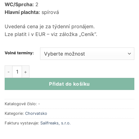
WC/Sprcha:
2
Hlavní plachta:
spírová
Uvedená cena je za týdenní pronájem.
Lze platit i v EUR – viz záložka „Ceník“.
Volné termíny:
Elan 45.1 | 2022 | 4 kajuty | Chorvatsko
| Šibenik Marina Mand
Přidat do košíku
Katalogové číslo:
-
Kategorie:
Chorvatsko
Fakturu vystavuje:
Sailfreaks, s.r.o.