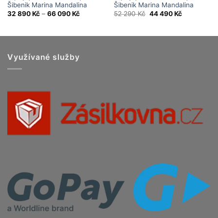
Šibenik Marina Mandalina
Šibenik Marina Mandalina
Price
Original
Current
32 890
Kč
–
66 090
Kč
52 290
Kč
44 490
Kč
range:
price
price
32
was:
is:
890 Kč
52
44
through
290 Kč.
490 Kč.
66
090 Kč
Využívané služby