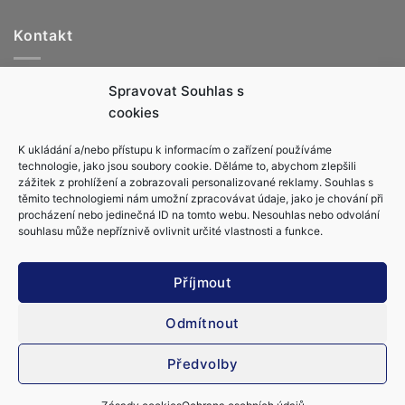
Kontakt
Jachtařka.cz, s.r.o.
Spravovat Souhlas s
info@jachtarka.cz
cookies
jachtarka@gmail.com
K ukládání a/nebo přístupu k informacím o zařízení používáme
+420 605 220 553
technologie, jako jsou soubory cookie. Děláme to, abychom zlepšili
zážitek z prohlížení a zobrazovali personalizované reklamy. Souhlas s
těmito technologiemi nám umožní zpracovávat údaje, jako je chování při
procházení nebo jedinečná ID na tomto webu. Nesouhlas nebo odvolání
souhlasu může nepříznivě ovlivnit určité vlastnosti a funkce.
Obchodní podmínky
Ochrana osobních údajů
Příjmout
Zásady cookies (EU)
Kapitánské zkoušky
Vůdce malého plavidla (VMP & MPZ)
Vše o kapitánských průkazech
Kapitánský průkaz MDČR C (Velitel námořní jachty C)
Odmítnout
Řízení lodě bez průkazu
Kapitánské průkazy RYA
Copyright 2026 ©
Jachtařka.cz, s.r.o.
Předvolby