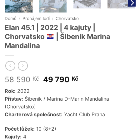
Domů
/
Pronájem lodí
/
Chorvatsko
Elan 45.1 | 2022 | 4 kajuty |
Chorvatsko
| Šibenik Marina
Mandalina
Original
Current
58 590
49 790
Kč
Kč
price
price
Rok:
2022
was:
is:
Přístav:
Šibenik / Marina D-Marin Mandalina
58
49
(Chorvatsko)
590 Kč.
790 Kč.
Charterová společnost:
Yacht Club Praha
Počet lůžek:
10 (8+2)
Kajuty:
4