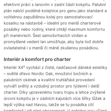
efektivní práci s lanovím v zadní části kokpitu. Palubní
plán nabízí podélné kolejnice pro genu jako standard a
volitelnou zapuštěnou kolej pro samostahovací
kosatku na nástavbě – ideální pro menší charterové
posádky nebo rodiny, které chtějí maximum komfortu
při manévrech. Šest samošvrhacích vinšen a
promyšlené vedení lan umožňuje, aby byla loď dobře
ovladatelná i s menší či méně zkušenou posádkou.
Interiér a komfort pro charter
Interiér X4³ vychází z čisté, nadčasové dánské estetiky
– světlé dřevo Nordic Oak, množství bočních a
palubních okének a kvalitní truhlářské provedení
vytváří světlý a vzdušný prostor pro týdenní i delší
charter. Díky upravenému tvaru trupu a lehce zvýšené
úrovni kokpitu je v zadních kajutách více šířky lůžek a
lepší výška nad hlavou, takže se tu posádka cítí
komfortně i při plné obsazenosti. V nabídce jsou různé