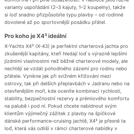
varianty uspořádání (2–3 kajuty, 1–2 koupelny), takže
si loď snadno přizpůsobíte typu plavby – od rodinné
dovolené až po sportovnější posádku přátel.
Pro koho je X4³ ideální
X-Yachts X4³ (X-43) je perfektní charterová jachta pro
zkušenější kapitány, kteří hledají loď s výrazně lepšími
jízdními vlastnostmi než běžné charterové modely, ale
nechtějí se vzdát pohodlného zázemí pro rodinu nebo
přátele. Vynikne jak při svižném křižování mezi
ostrovy, tak při delších přeplavbách v Jadranu nebo na
otevřenějším moři, kde oceníte kombinaci rychlosti,
stability, bezpečnostní rezervy a prémiového komfortu
na palubě i pod ní. Pokud chcete nabídnout svým
klientům výjimečný zážitek z plavby na špičkové
dánské performance–cruising jachtě, X4³ je přesně ta
loď, která vás odliší v rámci charterové nabídky v