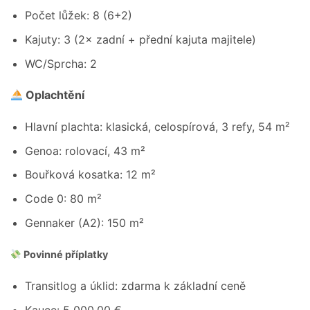
Počet lůžek: 8 (6+2)
Kajuty: 3 (2× zadní + přední kajuta majitele)
WC/Sprcha: 2
Oplachtění
Hlavní plachta: klasická, celospírová, 3 refy, 54 m²
Genoa: rolovací, 43 m²
Bouřková kosatka: 12 m²
Code 0: 80 m²
Gennaker (A2): 150 m²
Povinné příplatky
Transitlog a úklid: zdarma k základní ceně
Kauce: 5 000,00 €