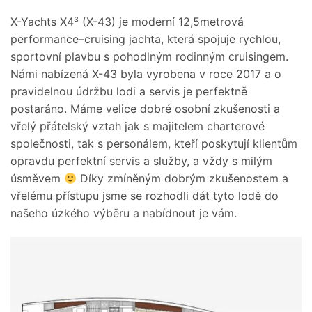
X-Yachts X4³ (X-43) je moderní 12,5metrová
performance–cruising jachta, která spojuje rychlou,
sportovní plavbu s pohodlným rodinným cruisingem.
Námi nabízená X-43 byla vyrobena v roce 2017 a o
pravidelnou údržbu lodi a servis je perfektně
postaráno. Máme velice dobré osobní zkušenosti a
vřelý přátelský vztah jak s majitelem charterové
společnosti, tak s personálem, kteří poskytují klientům
opravdu perfektní servis a služby, a vždy s milým
úsměvem
Díky zmíněným dobrým zkušenostem a
vřelému přístupu jsme se rozhodli dát tyto lodě do
našeho úzkého výběru a nabídnout je vám.