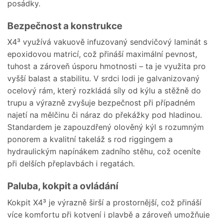
posádky.
Bezpečnost a konstrukce
X4³ využívá vakuově infuzovaný sendvičový laminát s
epoxidovou matricí, což přináší maximální pevnost,
tuhost a zároveň úsporu hmotnosti – ta je využita pro
vyšší balast a stabilitu. V srdci lodi je galvanizovaný
ocelový rám, který rozkládá síly od kýlu a stěžně do
trupu a výrazně zvyšuje bezpečnost při případném
najetí na mělčinu či náraz do překážky pod hladinou.
Standardem je zapouzdřený olověný kýl s rozumným
ponorem a kvalitní takeláž s rod riggingem a
hydraulickým napínákem zadního stěhu, což oceníte
při delších přeplavbách i regatách.
Paluba, kokpit a ovládání
Kokpit X4³ je výrazně širší a prostornější, což přináší
více komfortu při kotvení i plavbě a zároveň umožňuje