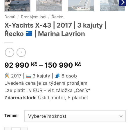
Domů
/
Pronájem lodí
/
Řecko
X-Yachts X-43 | 2017 | 3 kajuty |
Řecko
| Marina Lavrion
Price
92 990
–
150 990
Kč
Kč
range:
2017 |
3 kajuty |
8 osob
92
Uvedená cena je za týdenní pronájem
990 Kč
Lze platit i v EUR – viz záložka „Ceník“
through
Zdarma k lodi:
Úklid, motor, 5 plachet
150
990 Kč
Termín: