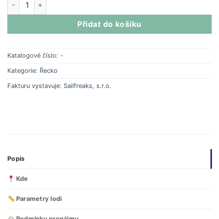
X-Yachts X-43 | 2017 | 3 kajuty | Řecko
| Marina Lavrion množs
Přidat do košíku
Katalogové číslo:
-
Kategorie:
Řecko
Fakturu vystavuje:
Sailfreaks, s.r.o.
Popis
Kde
Parametry lodi
Podmínky pronájmu