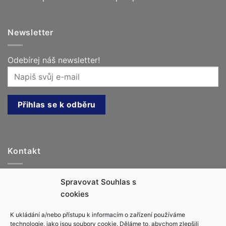
Newsletter
Odebírej náš newsletter!
Kontakt
Jachtařka.cz, s.r.o.
Spravovat Souhlas s
info@jachtarka.cz
cookies
jachtarka@gmail.com
K ukládání a/nebo přístupu k informacím o zařízení používáme
+420 605 220 553
technologie, jako jsou soubory cookie. Děláme to, abychom zlepšili