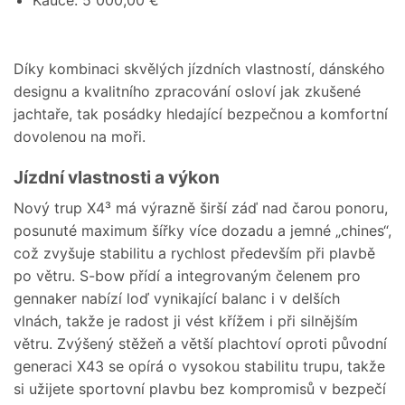
Díky kombinaci skvělých jízdních vlastností, dánského
designu a kvalitního zpracování osloví jak zkušené
jachtaře, tak posádky hledající bezpečnou a komfortní
dovolenou na moři.
Jízdní vlastnosti a výkon
Nový trup X4³ má výrazně širší záď nad čarou ponoru,
posunuté maximum šířky více dozadu a jemné „chines“,
což zvyšuje stabilitu a rychlost především při plavbě
po větru. S-bow přídí a integrovaným čelenem pro
gennaker nabízí loď vynikající balanc i v delších
vlnách, takže je radost ji vést křížem i při silnějším
větru. Zvýšený stěžeň a větší plachtoví oproti původní
generaci X43 se opírá o vysokou stabilitu trupu, takže
si užijete sportovní plavbu bez kompromisů v bezpečí