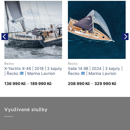
Řecko
Řecko
X-Yachts X-46 | 2018 | 3 kajuty
Italia 14.98 | 2024 | 3 kajuty |
| Řecko
| Marina Lavrion
Řecko
| Marina Lavrion
Price
Price
136 990
Kč
–
189 990
Kč
208 990
Kč
–
329 990
Kč
range:
range:
136
208
č
990 Kč
990 Kč
gh
through
throug
189
329
č
990 Kč
990 Kč
Využívané služby