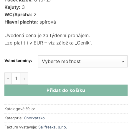
Kajuty:
3
WC/Sprcha:
2
Hlavní plachta:
spírová
Uvedená cena je za týdenní pronájem.
Lze platit i v EUR – viz záložka „Ceník“.
Volné termíny:
Hanse 458 | 2019 | 3 kajuty | Chorvatsko
| Šibenik Marina Ma
Přidat do košíku
Katalogové číslo:
-
Kategorie:
Chorvatsko
Fakturu vystavuje:
Sailfreaks, s.r.o.