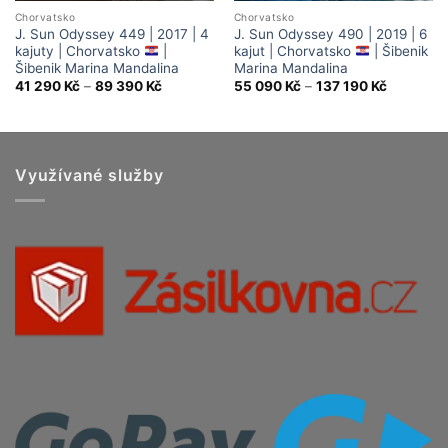
Chorvatsko
Chorvatsko
J. Sun Odyssey 449 | 2017 | 4
J. Sun Odyssey 490 | 2019 | 6
kajuty | Chorvatsko
|
kajut | Chorvatsko
| Šibenik
Šibenik Marina Mandalina
Marina Mandalina
Price
Price
41 290
Kč
–
89 390
Kč
55 090
Kč
–
137 190
Kč
range:
range:
41
55
290 Kč
090 Kč
through
through
89
137
390 Kč
190 Kč
Využívané služby