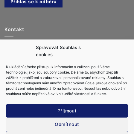
Kontakt
Jachtařka.cz, s.r.o.
Spravovat Souhlas s
info@jachtarka.cz
cookies
jachtarka@gmail.com
K ukládání a/nebo přístupu k informacím o zařízení používáme
+420 605 220 553
technologie, jako jsou soubory cookie. Děláme to, abychom zlepšili
zážitek z prohlížení a zobrazovali personalizované reklamy. Souhlas s
těmito technologiemi nám umožní zpracovávat údaje, jako je chování při
procházení nebo jedinečná ID na tomto webu. Nesouhlas nebo odvolání
souhlasu může nepříznivě ovlivnit určité vlastnosti a funkce.
Obchodní podmínky
Ochrana osobních údajů
Příjmout
Zásady cookies (EU)
Kapitánské zkoušky
Vůdce malého plavidla (VMP & MPZ)
Vše o kapitánských průkazech
Odmítnout
Kapitánský průkaz MDČR C (Velitel námořní jachty C)
Řízení lodě bez průkazu
Kapitánské průkazy RYA