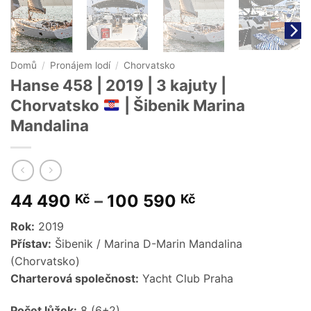
Domů
/
Pronájem lodí
/
Chorvatsko
Hanse 458 | 2019 | 3 kajuty |
Chorvatsko
| Šibenik Marina
Mandalina
Price
44 490
–
100 590
Kč
Kč
range:
Rok:
2019
44
Přístav:
Šibenik / Marina D-Marin Mandalina
490 Kč
(Chorvatsko)
through
Charterová společnost:
Yacht Club Praha
100
590 Kč
Počet lůžek:
8 (6+2)