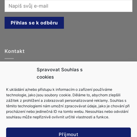
Kontakt
Jachtařka.cz, s.r.o.
Spravovat Souhlas s
info@jachtarka.cz
cookies
jachtarka@gmail.com
K ukládání a/nebo přístupu k informacím o zařízení používáme
+420 605 220 553
technologie, jako jsou soubory cookie. Děláme to, abychom zlepšili
zážitek z prohlížení a zobrazovali personalizované reklamy. Souhlas s
těmito technologiemi nám umožní zpracovávat údaje, jako je chování při
procházení nebo jedinečná ID na tomto webu. Nesouhlas nebo odvolání
souhlasu může nepříznivě ovlivnit určité vlastnosti a funkce.
Obchodní podmínky
Ochrana osobních údajů
Příjmout
Zásady cookies (EU)
Kapitánské zkoušky