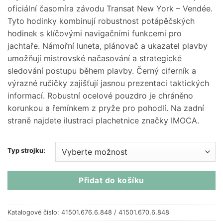
330 Kč
oficiální časomíra závodu Transat New York – Vendée.
through
Tyto hodinky kombinují robustnost potápěčských
34
hodinek s klíčovými navigačními funkcemi pro
150 Kč
jachtaře. Námořní luneta, plánovač a ukazatel plavby
umožňují mistrovské načasování a strategické
sledování postupu během plavby. Černý ciferník a
výrazné ručičky zajišťují jasnou prezentaci taktických
informací. Robustní ocelové pouzdro je chráněno
korunkou a řemínkem z pryže pro pohodlí. Na zadní
straně najdete ilustraci plachetnice značky IMOCA.
Typ strojku:
Přidat do košíku
Katalogové číslo:
41501.676.6.848 / 41501.670.6.848