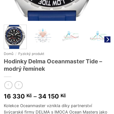
Domů
/
Fyzický produkt
Hodinky Delma Oceanmaster Tide –
modrý řemínek
Price
16 330
–
34 150
Kč
Kč
range:
Kolekce Oceanmaster vznikla díky partnerství
16
švýcarské firmy DELMA s IMOCA Ocean Masters jako