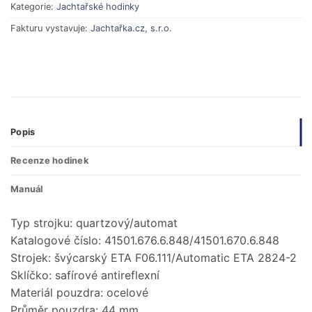
Kategorie:
Jachtařské hodinky
Fakturu vystavuje:
Jachtařka.cz, s.r.o.
Popis
Recenze hodinek
Manuál
Typ strojku: quartzový/automat
Katalogové číslo: 41501.676.6.848/41501.670.6.848
Strojek: švýcarský ETA F06.111/Automatic ETA 2824-2
Sklíčko: safírové antireflexní
Materiál pouzdra: ocelové
Průměr pouzdra: 44 mm