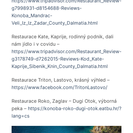
https://www.tripadvisor.com/Restaurant_Review-
g7998931-d8154688-Reviews-
Konoba_Mandrac-
Veli_Iz_Iz_Zadar_County_Dalmatia.html
Restaurace Kate, Kaprije, rodinný podnik, dali
nám jídlo i v covidu –
https://www.tripadvisor.com/Restaurant_Review-
g3178749-d7262015-Reviews-Kod_Kate-
Kaprije_Sibenik_Knin_County_Dalmatia.html
Restaurace Triton, Lastovo, krásný výhled –
https://www.facebook.com/TritonLastovo/
Restaurace Roko, Zaglav – Dugi Otok, výborná
peka –
https://konoba-roko-dugi-otok.eatbu.hr/?
lang=cs