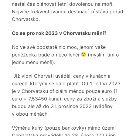
nastal čas plánovat letní dovolenou na moři.
Nejvíce frekventovanou destinací zůstává pořád
Chorvatsko.
Co se pro rok 2023 v Chorvatsku mění?
No ve své podstatě nic moc, jenom vaše
peněženka bude o něco lehčí
(myslím tím o
jednu měnu méně).
Již vloni Chorvati uváděli ceny v kunách a
eurech, kterými se dalo platit. Od 1. ledna 2023
je v Chorvatsku oficiální měnou pouze euro (1
euro = 7,53450 kuna), ceny za zboží a služby
budou ale až do 31. prosince 2023 uváděny
v obou měnách.
Výměnu kuny (pouze bankovky) mimo území
Chorvatska prováděly do 28. února 2023 jen