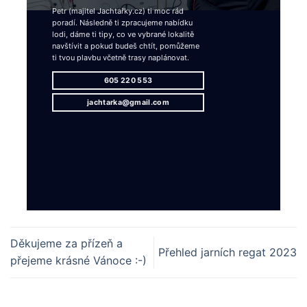
Petr (majitel Jachtařky.cz) ti moc rád
poradí. Následně ti zpracujeme nabídku
lodi, dáme ti tipy, co ve vybrané lokalitě
navštívit a pokud budeš chtít, pomůžeme
ti tvou plavbu včetně trasy naplánovat.
605 220 553
jachtarka@gmail.com
Děkujeme za přízeň a
Přehled jarních regat 2023
přejeme krásné Vánoce :-)