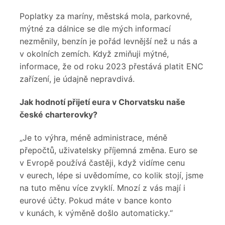
Poplatky za maríny, městská mola, parkovné,
mýtné za dálnice se dle mých informací
nezměnily, benzín je pořád levnější než u nás a
v okolních zemích. Když zmiňuji mýtné,
informace, že od roku 2023 přestává platit ENC
zařízení, je údajně nepravdivá.
Jak hodnotí přijetí eura v Chorvatsku naše
české charterovky?
„Je to výhra, méně administrace, méně
přepočtů, uživatelsky příjemná změna. Euro se
v Evropě používá častěji, když vidíme cenu
v eurech, lépe si uvědomíme, co kolik stojí, jsme
na tuto měnu více zvyklí. Mnozí z vás mají i
eurové účty. Pokud máte v bance konto
v kunách, k výměně došlo automaticky.“